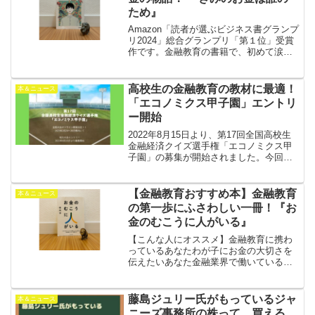
ため』
Amazon「読者が選ぶビジネス書グランプ
リ2024」総合グランプリ「第１位」受賞
作です。金融教育の書籍で、初めて涙を
ながした作品となりました。
高校生の金融教育の教材に最適！
本＆ニュース
「エコノミクス甲子園」エントリ
ー開始
2022年8月15日より、第17回全国高校生
金融経済クイズ選手権「エコノミクス甲
子園」の募集が開始されました。今回は3
年ぶりのオフライン開催となります。優
勝チームには、なんとニューヨークへの
研修旅行がプレゼント！金融教育の一環
【金融教育おすすめ本】金融教育
本＆ニュース
として、ぜひチャレンジしてみてはいか
の第一歩にふさわしい一冊！『お
がでしょうか？
金のむこうに人がいる』
【こんな人にオススメ】金融教育に携わ
っているあなたわが子にお金の大切さを
伝えたいあなた金融業界で働いている、
もしくは働きたいあなた著者：田内学書
籍名：『お金のむこうに人がいる』出版
社：ダイヤモンド社発売日：2021年9月
藤島ジュリー氏がもっているジャ
本＆ニュース
29日ページ数：27...
ニーズ事務所の株って、買える