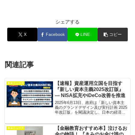
シェアする
X
Facebook
LINE
コピー
関連記事
【速報】資産運用立国を目指す
本＆ニュース
『新しい資本主義2025改訂版』
― NISA拡充やiDeCo改善を推進
2025年6月13日、政府は「新しい資本主
義のグランドデザイン及び実行計画 2025
年改訂版」を閣議決定し、日本の経済財
政運営における「資産運用立国」の実現
に向けた具体的な施策を打ち出しまし
た。本改訂版は、国民の安定的な資産形
【金融教育おすすめ本】泣けるお
本＆ニュース
成を強力に支援...
金の物語！ 『きみのお金は誰の