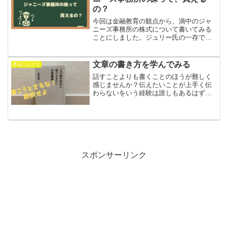
の？
今回は金融教育の観点から、渦中のジャ
ニーズ事務所の株式について書いてみる
ことにしました。ジュリー氏の一存で、
株式の売却は可能となり、買い手と交渉
の末、金額に合意できれば、売買は成立
します。
文章の書き方を学んでみる
本＆ニュース
話すことよりも書くことのほうが難しく
感じませんか？伝えたいことが上手く伝
わらないをいう経験は誰しもあるはず。
ブログを書くときにとても参考になる一
冊をご紹介します。
スポンサーリンク