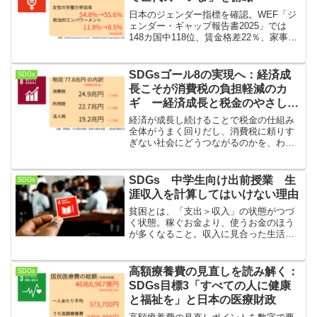
日本のジェンダー指標を確認。WEF「ジ
ェンダー・ギャップ報告書2025」では
148カ国中118位、賃金格差22％、家事時
間の偏在、公表義務の範囲拡大。30〜40
代子育て世代へ次の一歩を考える。
SDGsゴール8の実現へ：経済成
SDGs
長こそが消費税の負担軽減のカ
ギ ー経済成長と税金のやさしい
関係ー
経済が成長し続けることで税金の仕組み
全体がうまく回りだし、消費税に頼りす
ぎない社会にどうつながるのかを、わか
りやすく解説します。
SDGs 中学生向け出前授業 生
SDGs
涯収入を計算してはいけない理由
貧困とは、「支出＞収入」の状態がつづ
く状態。稼ぐお金より、使うお金のほう
が多くなること。収入に見合った生活を
するか、理想の生活を送るために収入を
増やすか、あなたにはどちらも選べるチ
ャンスがあります。
高額療養費の見直しを読み解く：
SDGs
SDGs目標3「すべての人に健康
と福祉を」と日本の医療財政