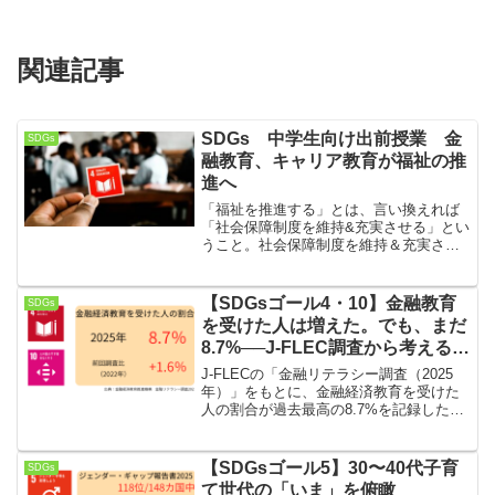
関連記事
SDGs 中学生向け出前授業 金
SDGs
融教育、キャリア教育が福祉の推
進へ
「福祉を推進する」とは、言い換えれば
「社会保障制度を維持&充実させる」とい
うこと。社会保障制度を維持＆充実させ
るには国の財政が健全であり続けること
と、経済発展をし続けることが大事な要
素の一つ。金融教育やキャリア教育はコ
【SDGsゴール4・10】金融教育
SDGs
ンテンツ提供を受けた世代が大人にな
を受けた人は増えた。でも、まだ
り、財政の健全化と経済発展につながる
8.7%──J-FLEC調査から考える
ことを目指します。
「お金を学ぶ機会」の格差
J-FLECの「金融リテラシー調査（2025
年）」をもとに、金融経済教育を受けた
人の割合が過去最高の8.7%を記録した一
方、教育格差が拡大している実態をSDGs
の視点から読み解きます。
【SDGsゴール5】30〜40代子育
SDGs
て世代の「いま」を俯瞰