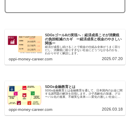
SDGsゴール8の実現へ：経済成長こそが消費税
の負担軽減のカギ ー経済成長と税金のやさしい
関係ー
経済が成長し続けることで税金の仕組み全体がうまく回り
だし、消費税に頼りすぎない社会にどうつながるのかを、
わかりやすく解説します。
2025.07.20
oppi-money-career.com
SDGs金融教育とは
SDGs金融教育とは金融教育を通して、日本国内のお金に関
する諸問題の解決を目指します。少子高齢化の加速、グロ
ーバル化の進展、不確実な未来――変化の激しい社会にお
いて、私たちはこれまで以上に「お金と経済のしくみ」、
そして「新しい働き方」につい...
2026.03.18
oppi-money-career.com