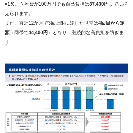
×1％
。医療費が100万円でも自己負担は
87,430円
までに抑
えられます。
また、直近12か月で3回上限に達した世帯は
4回目から定
額
（同帯で
44,400円
）となり、継続的な高負担を防ぎま
す。