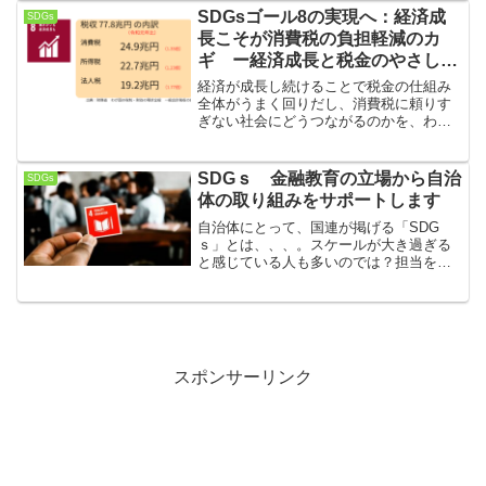
ら仕事をする業界や国を選択することが
SDGsゴール8の実現へ：経済成
SDGs
チャンスをつかむにはとても重要です。
長こそが消費税の負担軽減のカ
ギ ー経済成長と税金のやさしい
関係ー
経済が成長し続けることで税金の仕組み
全体がうまく回りだし、消費税に頼りす
ぎない社会にどうつながるのかを、わか
りやすく解説します。
SDGｓ 金融教育の立場から自治
SDGs
体の取り組みをサポートします
自治体にとって、国連が掲げる「SDG
ｓ」とは、、、。スケールが大き過ぎる
と感じている人も多いのでは？担当を任
されたけど、しっくりこない方もいるの
では？今回はそんなあなたのために、現
在の課題を明確にして、実践できるコツ
をまとめました。
スポンサーリンク