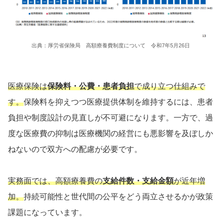
出典：厚労省保険局 高額療養費制度について 令和7年5月26日
医療保険は
保険料・公費・患者負担
で成り立つ仕組みで
す。
保険料を抑えつつ医療提供体制を維持するには、患者
負担や制度設計の見直しが不可避になります。一方で、過
度な医療費の抑制は医療機関の経営にも悪影響を及ぼしか
ねないので双方への配慮が必要です。
実務面では、高額療養費の
支給件数・支給金額
が近年増
加。
持続可能性と世代間の公平をどう両立させるかが政策
課題になっています。