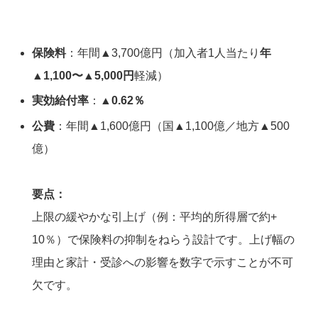
保険料
：年間▲3,700億円（加入者1人当たり
年
▲1,100〜▲5,000円
軽減）
実効給付率
：
▲0.62％
公費
：年間▲1,600億円（国▲1,100億／地方▲500
億）
要点：
上限の緩やかな引上げ（例：平均的所得層で約+
10％）で保険料の抑制をねらう設計です。上げ幅の
理由と家計・受診への影響を数字で示すことが不可
欠です。