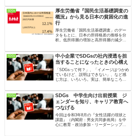
と、経済発展をし続けることが大事な要
素の一つ。金融教育やキャリア教育はコ
厚生労働省『国民生活基礎調査の
SDGs
ンテンツ提供を受けた世代が大人にな
概況』から見る日本の貧困化の進
り、財政の健全化と経済発展につながる
行
ことを目指します。
厚生労働省「国民生活基礎調査」のデー
タをもとに、日本の所得格差の推移を分
析。低所得層の増加と高所得層の減少が
示す貧困化の進行を、SDGsの観点から考
察します。
中小企業でSDGsの社内浸透を担
SDGs
当することになったときの心構え
「SDGsって何？」、「イメージはつかめ
ているけど、説明はできない」、など感
じ方は、いろいろ。実は、簡単なころか
ら始められるSDGs。徐々にスタートさせ
ることがコツです。具体的な取り組みを
考える前に、ポイントを抑えておきまし
SDGs 中学生向け出前授業 ジ
SDGs
ょう。
ェンダーを知り、キャリア教育へ
つなげる
今回は令和3年8月の『女性活躍の現状と
課題』（内閣府：男女共同参画局）を中
心に教育・政治参加・リーダーシップに
ついてポイントまとめました。日本の特
徴や諸外国との違いを踏まえて、これか