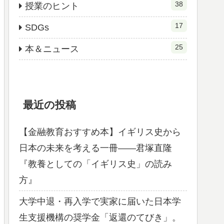
38
授業のヒント
17
SDGs
25
本＆ニュース
最近の投稿
【金融教育おすすめ本】イギリス史から
日本の未来を考える一冊――君塚直隆
『教養としての「イギリス史」の読み
方』
大学中退・再入学で実家に届いた日本学
生支援機構の奨学金「返還のてびき」。